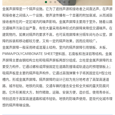
金属声屏障是一个隔声设施。它为了遮挡声源和接收者之间直达声，在声源
和接收者之间插入一个设施，使声波传播有一个显著的附加衰减，从而减弱
接收者所在的一定区域内的噪声影响。金属声屏障主要用于室外。随着公路
交通噪声污染日益严重，有些大量采用各种形式的屏障来降低交通噪声。在
建筑物内，如果对隔声的要求不高，也可采用屏障来分隔车间与办公室。屏
障的拆装和移动都较方便，又有一定的隔声效果，因而应用较广。
金属声屏障一般采用砖或混凝土结构，室内的隔声屏障引用钢板、木板，
PMMA/POLYCARBONATE SHEET塑料扳、石膏板和泡沫铝等结构。金属
声屏障主要由钢结构立柱和吸隔声屏板两部分组成，立柱是金属声屏障的主
要受力构件，它通过螺栓或焊接固定在道路防撞墙或轨道边的预埋钢板上；
吸隔声板是主要的隔声吸声构件，它通过高强弹簧卡子将其固定在H型立柱
槽内，形成金属声屏障。隔声屏障的设计已较为充分地考虑了高架高速道
路、城市轻轨、地铁的风载、交通车辆的撞击安全和全天候的露天防腐问
题。它外形美观大方，制作精致，运输、安装方便，造价低，使用寿命长，
特别适用于高架高速道路和城市轻轨、地铁的防噪声使用，是现代化城市理
想的隔声降噪设施。